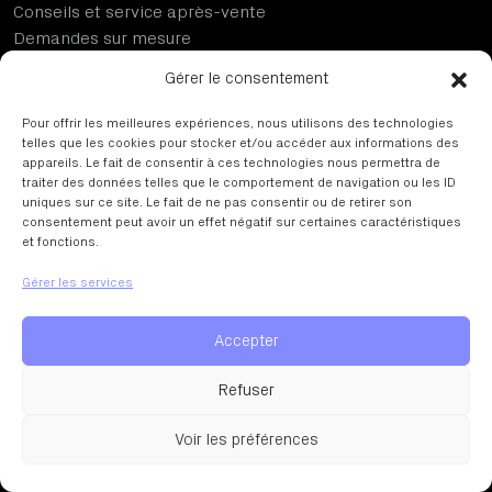
Conseils et service après-vente
Demandes sur mesure
Machines reconditionnées et seconde vie
Gérer le consentement
Entretien et maintenance de vos machines
Pour offrir les meilleures expériences, nous utilisons des technologies
DIMOS
telles que les cookies pour stocker et/ou accéder aux informations des
appareils. Le fait de consentir à ces technologies nous permettra de
Notre Histoire
traiter des données telles que le comportement de navigation ou les ID
uniques sur ce site. Le fait de ne pas consentir ou de retirer son
Où nous trouver
consentement peut avoir un effet négatif sur certaines caractéristiques
Rejoindre Dimos
et fonctions.
Conditions générales de vente
Gérer les services
DIMOS
Accepter
02 40 83 25 01
Refuser
Copyright © DIMOS 2026. Réalisation et éco-conception
Voir les préférences
DIOQA.
Plan du site
Mentions légales