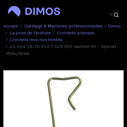
Accueil
Outillage & Machines professionnelles – Dimos
La pose de l'ardoise
Crochets ardoises
Crochets inox non teintés
CA Inox 18/10 9×2.7 A25 500 Gamme XS – spécial
liteau épais