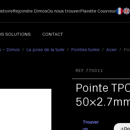
stoire
Rejoindre Dimos
Où nous trouver
Planète Couvreur
OS SOLUTIONS
CONTACT
s – Dimos
La pose de la tuile
Pointes tuiles
Acier
Po
chets ardoises
illage pour le travail de l'ardoise
REF. 770011
ntes ardoises
Pointe TPO
50×2.7mm
Trouver
Do
un