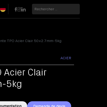
inte TPO Acier Clair 50×2.7mm-5kg
ACIER
 Acier Clair
La pose de l'ardoise
-5kg
cumentation
Demande de devis