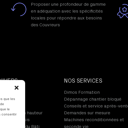
Proposer une profondeur de gamme
en adéquation avec les spécificités
locales pour répondre aux besoins
des Couvreurs
NIVERS
NOS SERVICES
il du métal
Dimos Formation
de l’ardoise
Dépannage chantier bloqué
es que les
 de
de la tuile
Conseils et service après-vent
 que le
 et travail en hauteur
Demandes sur mesure
s consentir
ions et Châssis
Machines reconditionnées et
 Traitement du Bâti
seconde vie