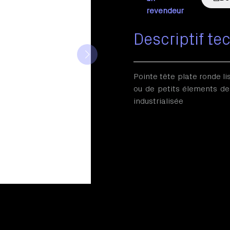
revendeur
Descriptif te
Pointe tête plate ronde l
ou de petits élements de 
industrialisée