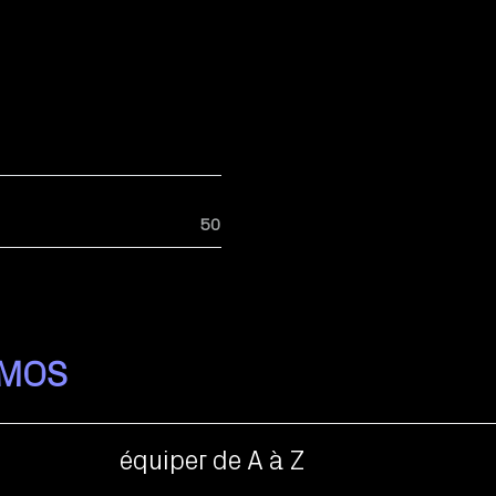
50
IMOS
équiper de A à Z