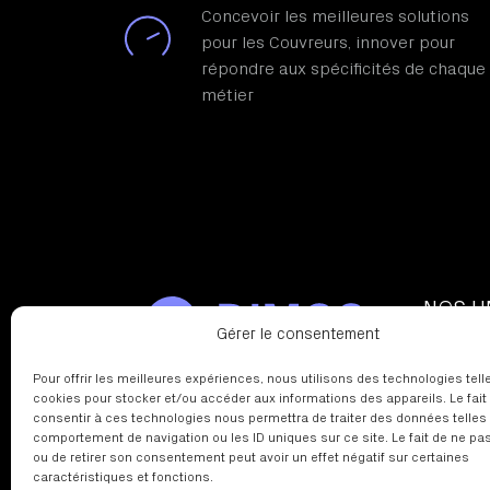
Concevoir les meilleures solutions
pour les Couvreurs, innover pour
répondre aux spécificités de chaque
métier
NOS U
Gérer le consentement
Le trava
La pose 
Pour offrir les meilleures expériences, nous utilisons des technologies tell
cookies pour stocker et/ou accéder aux informations des appareils. Le fait
La pose 
consentir à ces technologies nous permettra de traiter des données telles
Sécurité
comportement de navigation ou les ID uniques sur ce site. Le fait de ne pa
Ventilat
ou de retirer son consentement peut avoir un effet négatif sur certaines
caractéristiques et fonctions.
Dimax –