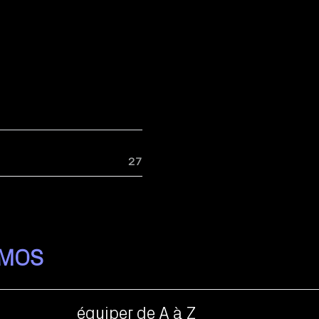
27
IMOS
équiper de A à Z