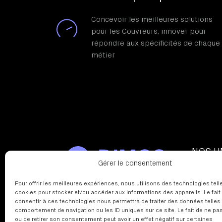
Concevoir les meilleures solutions
pour les Couvreurs, innover pour
répondre aux spécificités de chaque
métier
NOS U
Gérer le consentement
Le trava
La pose 
Pour offrir les meilleures expériences, nous utilisons des technologies tell
cookies pour stocker et/ou accéder aux informations des appareils. Le fait
La pose 
consentir à ces technologies nous permettra de traiter des données telles
Sécurité
comportement de navigation ou les ID uniques sur ce site. Le fait de ne pa
Ventilat
ou de retirer son consentement peut avoir un effet négatif sur certaines