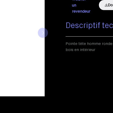
Do
un
revendeur
Descriptif te
Pointe tête homme ronde l
bois en intérieur