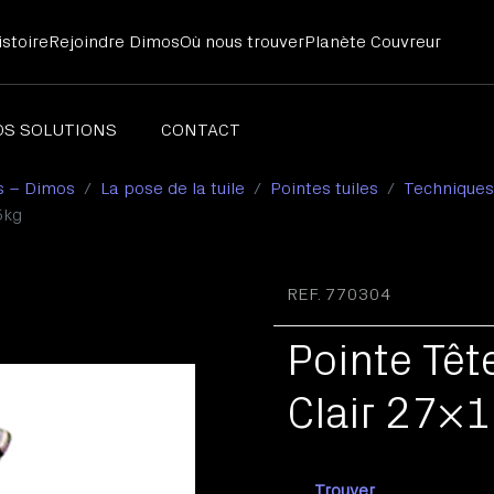
stoire
Rejoindre Dimos
Où nous trouver
Planète Couvreur
OS SOLUTIONS
CONTACT
s – Dimos
La pose de la tuile
Pointes tuiles
Techniques
chets ardoises
5kg
illage pour le travail de l'ardoise
ntes ardoises
REF. 770304
Pointe Tê
Clair 27×
Trouver