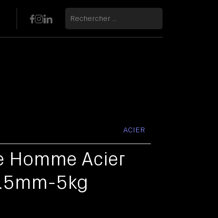
ACIER
La pose de l'ardoise
te Homme Acier
1.5mm-5kg