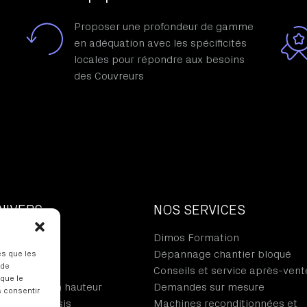
Proposer une profondeur de gamme
en adéquation avec les spécificités
locales pour répondre aux besoins
des Couvreurs
NIVERS
NOS SERVICES
il du métal
Dimos Formation
de l’ardoise
Dépannage chantier bloqué
es que les
 de
de la tuile
Conseils et service après-vent
 que le
 et travail en hauteur
Demandes sur mesure
s consentir
ions et Châssis
Machines reconditionnées et