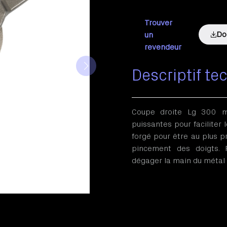
Trouver
Do
un
revendeur
Descriptif te
Coupe droite Lg 300 
puissantes pour faciliter
forgé pour être au plus p
pincement des doigts. 
dégager la main du métal e