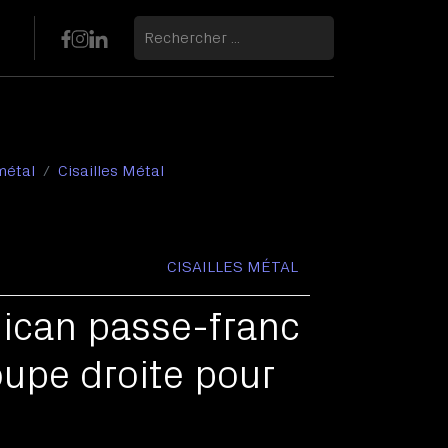
 métal
Cisailles Métal
CISAILLES MÉTAL
La pose de l'ardoise
élican passe-franc
pe droite pour