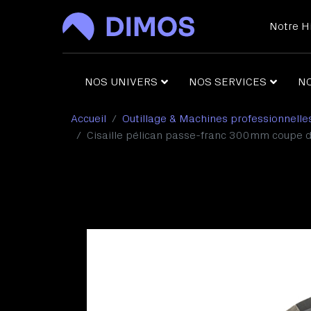
Notre Hi
NOS UNIVERS
NOS SERVICES
N
Accueil
Outillage & Machines professionnelle
Cro
Cisaille pélican passe-franc 300mm coupe dr
Out
Poi