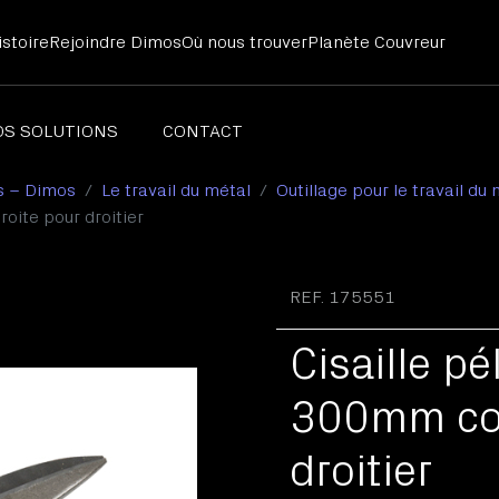
stoire
Rejoindre Dimos
Où nous trouver
Planète Couvreur
OS SOLUTIONS
CONTACT
s – Dimos
Le travail du métal
Outillage pour le travail du
chets ardoises
oite pour droitier
illage pour le travail de l'ardoise
ntes ardoises
REF. 175551
Cisaille p
300mm cou
droitier